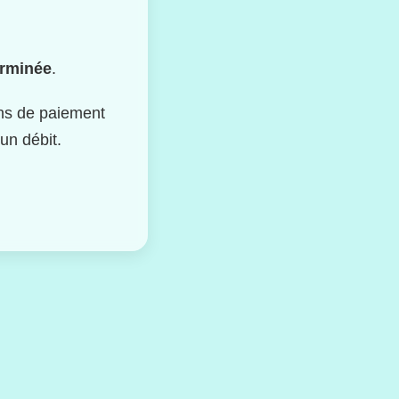
erminée
.
ons de paiement
un débit.