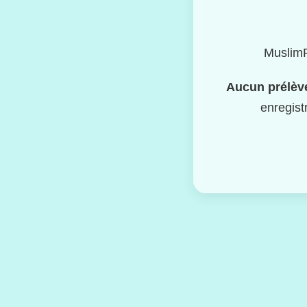
MuslimP
Aucun prélève
enregist